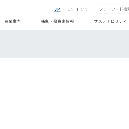
JP
EN
CN
事業案内
株主・投資家情報
サステナビリティ
拶
買取再販事業
経営方針
トップメッセージ
企業理念
27卒採用
IRニュース
不動産開発事業
会社概要
28卒採用
マテリアリティ
業績・財務情報
役員・組織体制
キャリア採用
不動産特定共同事業
環境
IRライブラリー
歴史・沿革
事業分野と人
社会
不動産
ガバナ
レート・ガバナンス
内外装工事事業
IRカレンダー
電子公告
免責事項