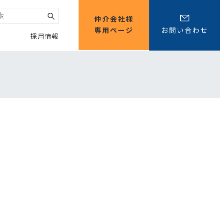
仲介会社様
専用ページ
お問い合わせ
採用情報
賃貸事業
ンス
株式情報
職場環境
取り組み事例