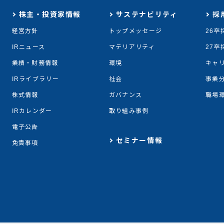
株主・投資家情報
サステナビリティ
採
経営方針
トップメッセージ
26卒
IRニュース
マテリアリティ
27卒
業績・財務情報
環境
キャ
IRライブラリー
社会
事業
株式情報
ガバナンス
職場
IRカレンダー
取り組み事例
電子公告
セミナー情報
免責事項